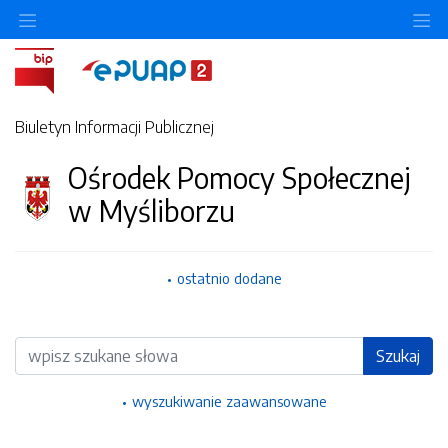
Ukryj/pokaż menu przedmiotowe
Uk
Biuletyn Informacji Publicznej
Ośrodek Pomocy Społecznej
w Myśliborzu
ostatnio dodane
Wyszukiwarka
Szukaj
wyszukiwanie zaawansowane