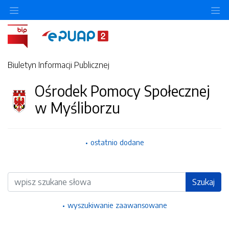
Ukryj/pokaż menu przedmiotowe
Uk
Biuletyn Informacji Publicznej
Ośrodek Pomocy Społecznej
w Myśliborzu
ostatnio dodane
Wyszukiwarka
Szukaj
wyszukiwanie zaawansowane